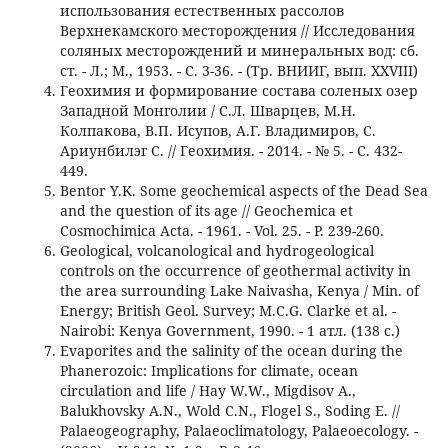
использования естественных рассолов
Верхнекамского месторождения // Исследования
соляных месторождений и минеральных вод: сб.
ст. - Л.; М., 1953. - С. 3-36. - (Тр. ВНИИГ, вып. XXVIII)
Геохимия и формирование состава соленых озер
Западной Монголии / С.Л. Шварцев, М.Н.
Колпакова, В.П. Исупов, А.Г. Владимиров, С.
Ариунбилэг С. // Геохимия. - 2014. - № 5. - С. 432-
449.
Bentor Y.K. Some geochemical aspects of the Dead Sea
and the question of its age // Geochemica et
Cosmochimica Acta. - 1961. - Vol. 25. - P. 239-260.
Geological, volcanological and hydrogeological
controls on the occurrence of geothermal activity in
the area surrounding Lake Naivasha, Kenya / Min. of
Energy; British Geol. Survey; M.C.G. Clarke et al. -
Nairobi: Kenya Government, 1990. - 1 атл. (138 с.)
Evaporites and the salinity of the ocean during the
Phanerozoic: Implications for climate, ocean
circulation and life / Hay W.W., Migdisov A.,
Balukhovsky A.N., Wold C.N., Flogel S., Soding E. //
Palaeogeography, Palaeoclimatology, Palaeoecology. -